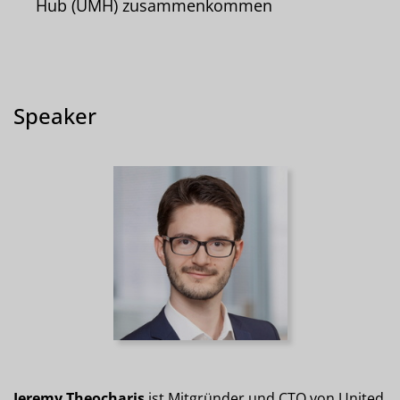
Hub (UMH) zusammenkommen
Speaker
Jeremy Theocharis
ist Mitgründer und CTO von United