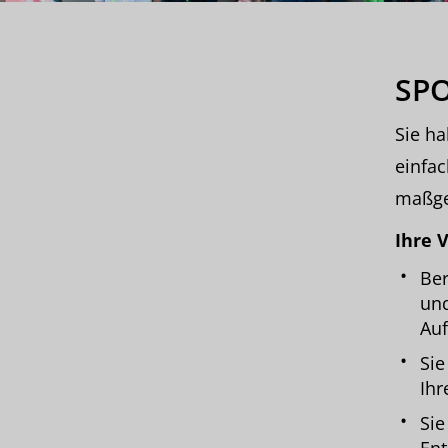
SP
Sie ha
einfac
maßge
Ihre V
Ber
und
Auf
Sie
Ihr
Sie