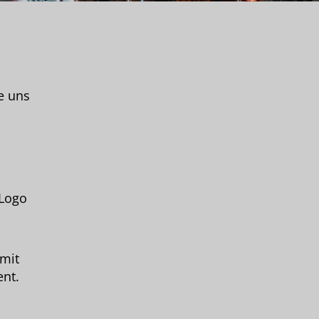
e uns
 Logo
 mit
ent.