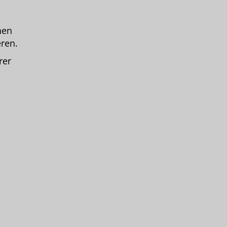
hen
eren.
rer