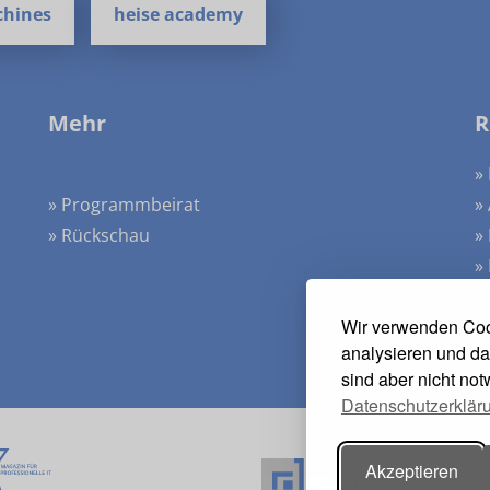
chines
heise academy
Mehr
R
»
» Programmbeirat
»
» Rückschau
»
»
»
Wir verwenden Coo
analysieren und da
sind aber nicht no
Datenschutzerklär
Akzeptieren