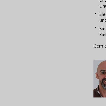
Ent
Un
Sie
und
Sie
Zie
Gern e