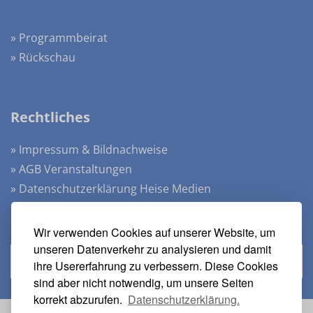
» Programmbeirat
» Rückschau
Rechtliches
» Impressum & Bildnachweise
» AGB Veranstaltungen
» Datenschutzerklärung Heise Medien
» Datenschutzerklärung Rheinwerk Verlag
» Cookie-Einstellungen ändern
Wir verwenden Cookies auf unserer Website, um
unseren Datenverkehr zu analysieren und damit
» Vertrag widerrufen
ihre Usererfahrung zu verbessern. Diese Cookies
sind aber nicht notwendig, um unsere Seiten
korrekt abzurufen.
Datenschutzerklärung.